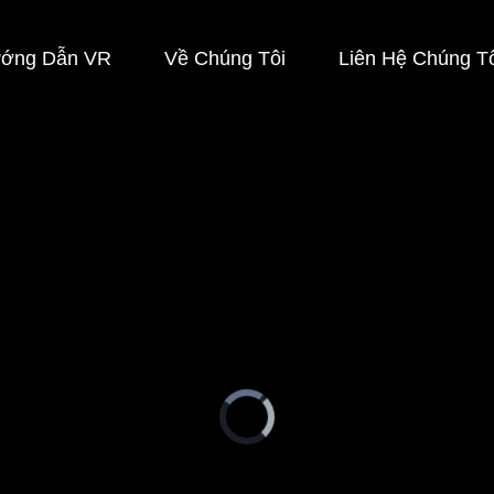
ớng Dẫn VR
Về Chúng Tôi
Liên Hệ Chúng T
Video
Player
is
loading.