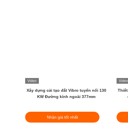
Video
Nhà thầu đóng cọc Vibro đáng tin cậy
Máy xây dựng mó
áy đóng cọc Vibro với động cơ Vibroflot
Vibro thân thiện vớ
mạnh mẽ
Nhận giá tốt nhất
Nhận giá 