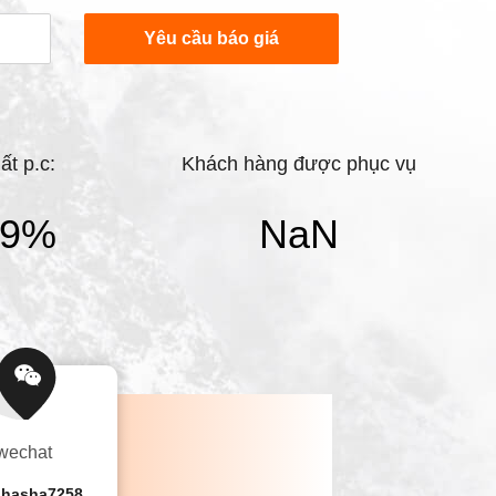
 phát triển và sản xuất ở Trung QuốcBVEM
Yêu cầu báo giá
 xuất lớn hơn của vibroflot điện.cũng là
g Quốc đối mặt với thế giới để cung cấp
ất p.c:
Khách hàng được phục vụ
0
%
NaN
wechat
shasha7258