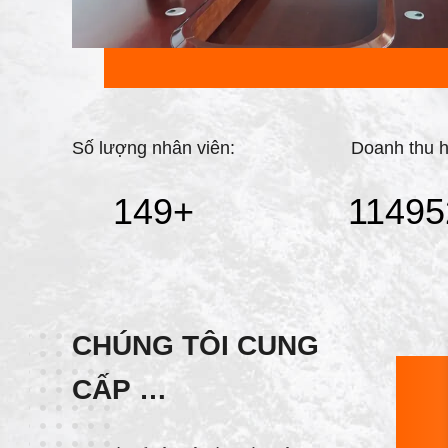
Số lượng nhân viên:
Doanh thu 
150
+
11500
CHÚNG TÔI CUNG
CẤP
DỊCH VỤ TỐT NHẤT!