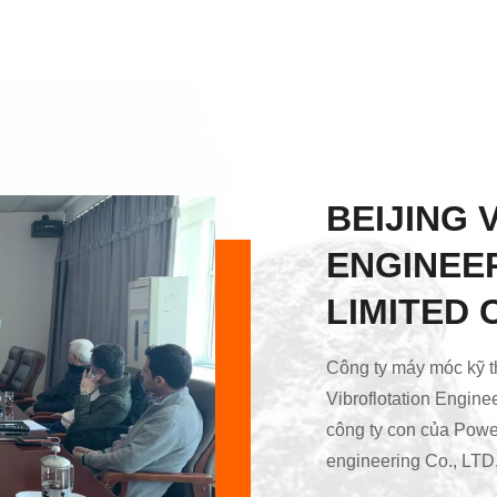
BEIJING 
ENGINEE
LIMITED
Công ty máy móc kỹ th
Vibroflotation Engine
công ty con của Power
engineering Co., LTD,
vibroflotation của Tr