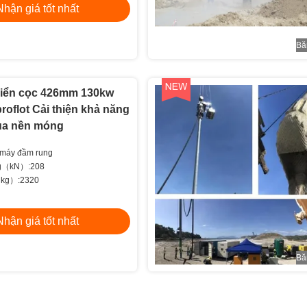
Nhận giá tốt nhất
Bă
hiển cọc 426mm 130kw
broflot Cải thiện khả năng
của nền móng
:máy đầm rung
ng（kN）:208
（kg）:2320
Nhận giá tốt nhất
Bă