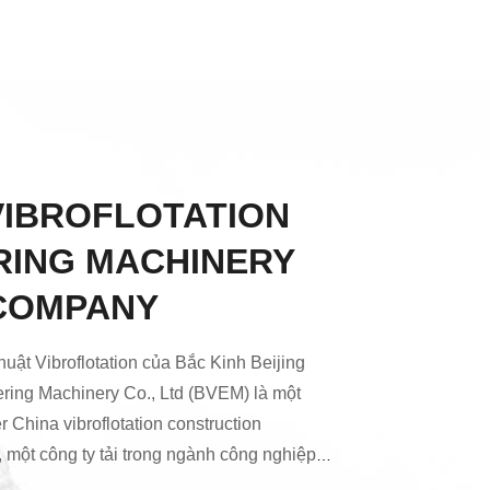
VIBROFLOTATION
RING MACHINERY
 COMPANY
uật Vibroflotation của Bắc Kinh Beijing
ering Machinery Co., Ltd (BVEM) là một
 China vibroflotation construction
 một công ty tải trong ngành công nghiệp
ung Quốc.Là nhà lãnh đạo của các bộ thiết bị