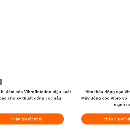
ng cọc công nghiệp
Xây dựng cải tạo đất Thiết bị Vibrofl
i môi trường BJV150E-
426 mm Đường kính 1450 vòng / phú
377
tốt nhất
Nhận giá tốt nhất