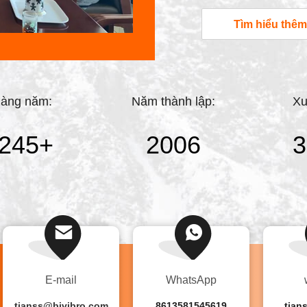
vibroflot hoàn chỉnh
Tìm hiểu thêm
có một dây chuyền sản
một thương hiệu Trun
các thiết bị ...
hàng năm:
Năm thành lập:
Xu
000
+
2007
4
E-mail
WhatsApp
tianss@bjvibro.com
8613581545619
tian