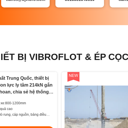
ẾT BỊ VIBROFLOT & ÉP CỌ
ất Trung Quốc, thiết bị
tion lực ly tâm 214kN gắn
khoan, chia sẻ hệ thống
i xe:800-1200mm
 quả cao
ò rung, cáp nguồn, bảng điều